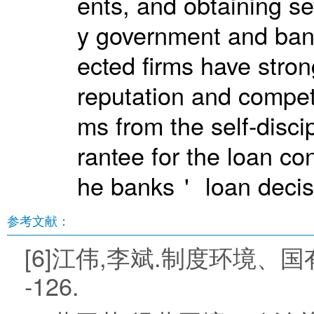
ents, and obtaining se
y government and bank
ected firms have strong
reputation and competi
ms from the self-disci
rantee for the loan con
he banks＇ loan decis
参考文献：
[6]江伟,李斌.制度环境、国有
-126.