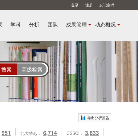
登录
注册
忘记密码
果
学科
分析
团队
成果管理
动态概况
高级检索
导出分析报告
951
6,714
3,833
：
北大核心：
CSSCI：