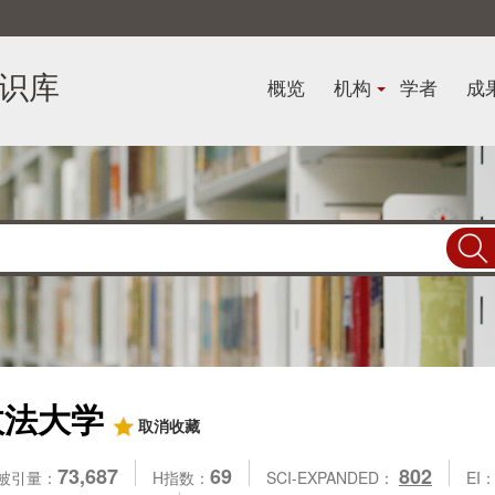
识库
概览
机构
学者
成
政法大学
取消收藏
73,687
69
802
被引量：
H指数：
SCI-EXPANDED：
EI