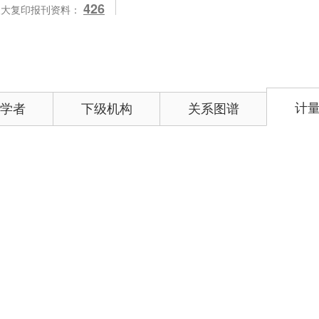
426
人大复印报刊资料：
计
学者
下级机构
关系图谱